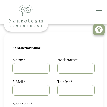
Barriere
Kontaktformular
Pflichtfeld
Pflichtfeld
Name
*
Nachname
*
Pflichtfeld
Pflichtfeld
E-Mail
*
Telefon
*
Pflichtfeld
Nachricht
*